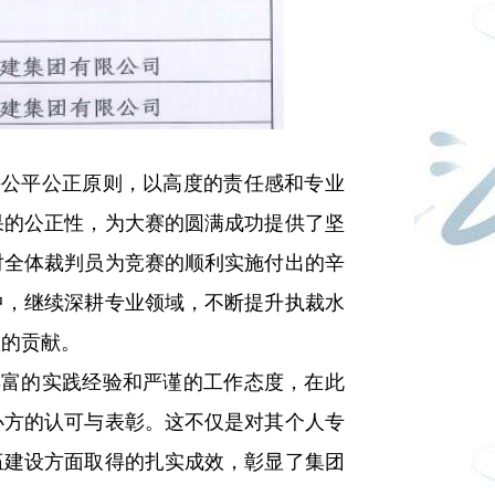
公平公正原则，以高度的责任感和专业
果的公正性，为大赛的圆满成功提供了坚
对全体裁判员为竞赛的顺利实施付出的辛
中，继续深耕专业领域，不断提升执裁水
大的贡献。
富的实践经验和严谨的工作态度，在此
办方的认可与表彰。这不仅是对其个人专
伍建设方面取得的扎实成效，彰显了集团