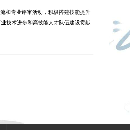
流和专业评审活动，积极搭建技能提升
行业技术进步和高技能人才队伍建设贡献