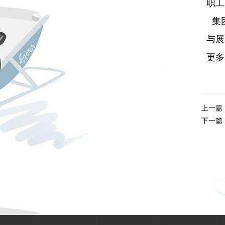
职工
集
与展
更多
上一篇
下一篇