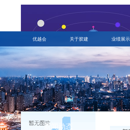
优越会
关于胶建
业绩展示
新闻动态