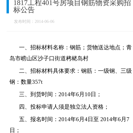
1817工程401号房项目钢筋物资采购招
标公告
发布时间：2014-06-06
一、招标材料名称：
钢筋
；货物送达地点；青
岛市崂山区沙子口街道栲栳岛村
二、招标材料具体要求：
钢筋：一级钢、三级
钢：数量
357t
三、到货时间：
2014
年
6
月
10
日；
四、投标申请人须是独立法人资格；
五、报名时间：
2014
年
6
月
4
日至
2014
年
6
月
7
日；