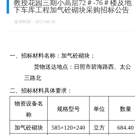
教授花园三期小高层72＃-76＃楼及地
下车库工程加气砼砌块采购招标公告
发布时间：2013-08-10
一、
招标材料名称：加气砼砌块；
货物送达地点：日照市碧海路西、太公
三路北
二、
招标材料具体要求：
物资设备名
规格型号
单位
数量
称
加气砼砌块
585
×
120
×
240
立方
684.40