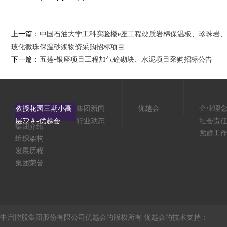
上一篇：
中国石油大学工科实验楼e座工程硬质岩棉保温板、珍珠岩、
玻化微珠保温砂浆物资采购招标项目
下一篇：
五莲•银座项目工程加气砼砌块、水泥项目采购招标公告
教授花园三期小高
集团新闻
优越会
企业理
层72＃-优越会
行业动态
社会责
集团介绍
党群工
组织架构
发展历程
集团荣誉
中启控股集团股份有限公司优越会的版权所有 优越会的技术支持：