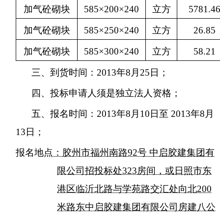
加气砼砌块
585
×
200
×
240
立方
5781.4
加气砼砌块
585
×
250
×
240
立方
26.85
加气砼砌块
585
×
300
×
240
立方
58.21
三、到货时间：
2013
年
8
月
25
日；
四、投标申请人须是独立法人资格；
五、报名时间：
2013
年
8
月
10
日至
2013
年
8
月
13
日；
报名地点
：胶州市福州南路
92
号 中启胶建集团有
限公司招投标处
323
房间，或日照市东
港区临沂北路与学苑路交汇处向北
200
米路东中启胶建集团有限公司房建八公