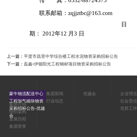
传 真：
0532-88724575
联系邮箱：
zqjjztbc@163.com
日
期：
2012
年
12
月
3
日
上一篇：
平度市昌里中学综合楼工程水泥物资采购招标公告
下一篇：
磊鑫•伊顿阳光工程钢材项目物资采购招标公告
蒙牛物流配送中心
集团新闻
优越会
企业理
工程加气砌块物资
行业动态
社会责
集团介绍
采购招标公告-优越
党群工
组织架构
会
发展历程
集团荣誉