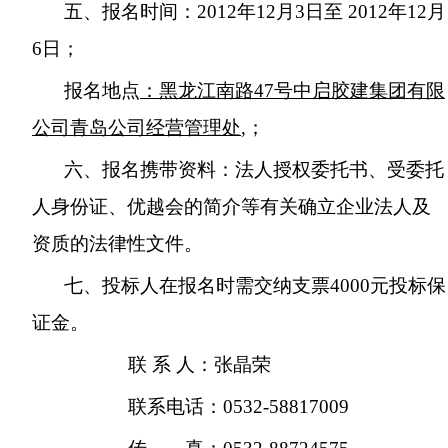
五、报名时间：
2012
年
12
月
3
日至
2012
年
12
月
6
日；
报名地点
：黑龙江南路
47
号中启胶建集团有限
公司青岛公司经营管理处
,
；
六、报名携带资料：法人授权委托书、受委托
人身份证、优越会的简介等有关确立企业法人及
资质的法律性文件。
七、投标人在报名时需交纳支票
4000
元投标保
证金。
联 系 人：张晶荣
联系电话：
0532-58817009