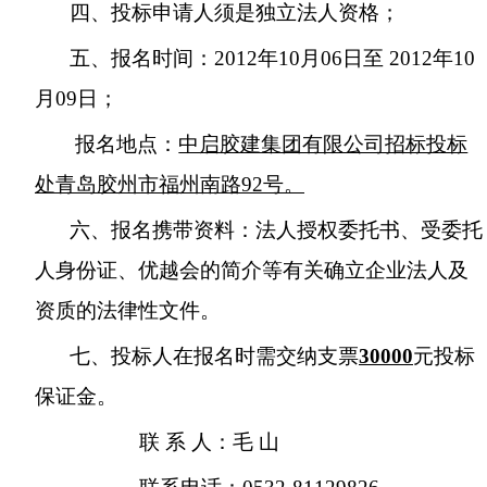
四、投标申请人须是独立法人资格；
五、报名时间：
2012
年
10
月
06
日至
2012
年
10
月
09
日；
报名地点：
中启胶建集团有限公司招标投标
处青岛胶州市福州南路
92
号。
六、报名携带资料：法人授权委托书、受委托
人身份证、优越会的简介等有关确立企业法人及
资质的法律性文件。
七、投标人在报名时需交纳支票
30000
元投标
保证金。
联 系 人：毛 山