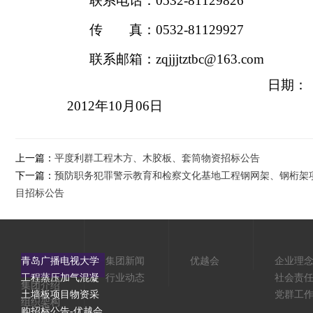
联系电话：
0532-81129826
传 真：
0532-81129927
联系邮箱：
zqjjjtztbc@163.com
日期：
2012
年
10
月
06
日
上一篇：
平度利群工程木方、木胶板、套筒物资招标公告
下一篇：
预防职务犯罪警示教育和检察文化基地工程钢网架、钢桁架
目招标公告
青岛广播电视大学
集团新闻
优越会
企业理
工程蒸压加气混凝
行业动态
社会责
集团介绍
土墙板项目物资采
党群工
组织架构
购招标公告-优越会