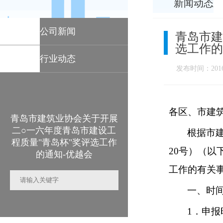
新闻动态
公司新闻
青岛市建
选工作的
行业动态
发布时间：2016-
各区、市建
青岛市建筑业协会关于开展
二○一六年度青岛市建设工
根据市
程质量"青岛杯"奖评选工作
20
号）（以
的通知-优越会
工作的有关
一、时
1
．申报