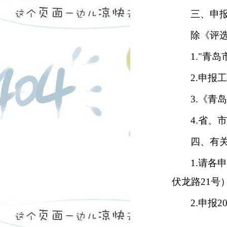
三、申
除《评
1."
青岛
2.
申报
3.
《青
4.
省、
四、有
1.
请各
伏龙路
21
号
2.
申报
2