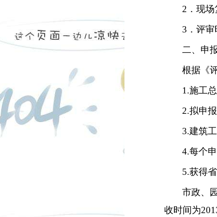
2
．现场
3
．评审
二、申
根据《
1.
施工
2.
拟申
3.
建筑
4.
每个
5.
获得
市政、
收时间为
201