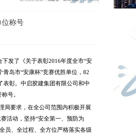
单位称号
合下发了《关于表彰
2016
年度全市
“
安
个青岛市
“
安康杯
”
竞赛优胜单位，
82
了表彰。中启胶建集团有限公司和中
誉称号。
理局要求，在全公司范围内积极开展
竞赛活动，坚持“安全第一、预防为
、全员、全过程、全方位严格落实各级