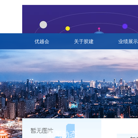
优越会
关于胶建
业绩展示
新闻动态