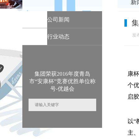
新
公司新闻
集
发布
行业动态
康
集团荣获2016年度青岛
市“安康杯”竞赛优胜单位称
个
号-优越会
启
以“
主