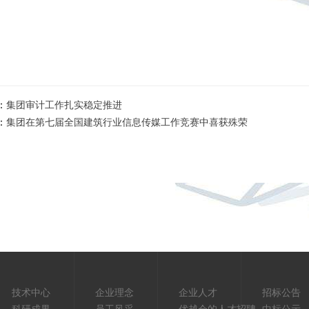
：
集团审计工作扎实稳定推进
：
集团在第七届全国建筑行业信息传媒工作竞赛中喜获殊荣
技术中心
企业理念
企业人才
招标公告