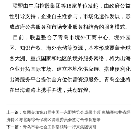
联盟由中启控股集团等18家单位发起，由政府公益
性引导支持，企业自主性参与，市场化运作发展，形
成政府公共服务和市场专业服务相结合的服务模式。
目前，联盟整合了青岛市境外工商中心、境外园
区、知识产权、海外仓储等资源，基本形成覆盖全球
各大洲、重点国家和地区的境外服务网络，将为出海
企业开拓国际市场、建立本地化供应链、搭建便利化
出海服务平台提供全方位供需资源服务。青岛企业将
在出海道路上携手并进，共创辉煌。
上一篇：
集团参加第21届中国—东盟博览会成果丰硕 柬埔寨桔井省经
济特区与北海综合保税区管理委员会签订合作备忘录
下一篇：
青岛市委社会工作部领导一行来集团调研