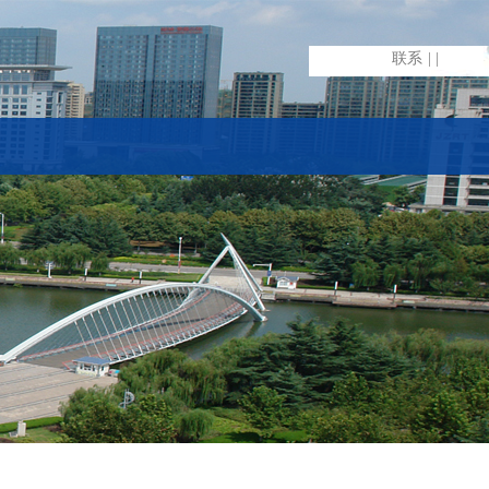
联系
| |