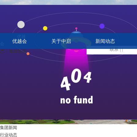
新闻动态
优越
优越会
关于中启
新闻动态
会
> 新闻动
联系
| |
态 > 集团新闻
集团新闻
行业动态