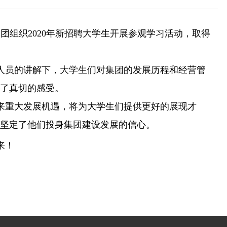
团组织2020年新招聘大学生开展参观学习活动，取得
人员的讲解下，大学生们对集团的发展历程和经营管
了真切的感受。
来重大发展机遇，将为大学生们提供更好的展现才
坚定了他们投身集团建设发展的信心。
来！