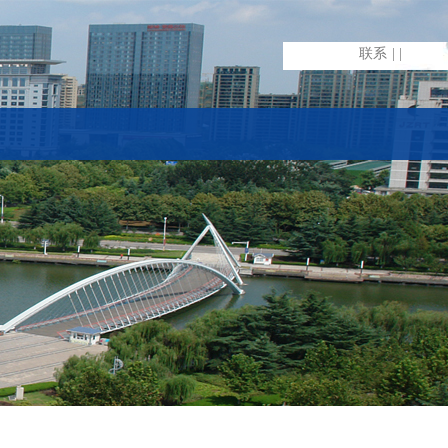
联系
| |