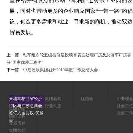
望在桔井省政府的帮助下顺利推进纺织工业园的发
展，同时也带动更多的企业响应国家
“一带一路”的倡
议，创造更多需求和就业，寻求新的商机，推动双边
贸易发展。
上一篇：
动车组次轮五级检修建设项目表面处理厂房及总装车厂房喜
获“国家优质工程奖”
下一篇：
中启控股集团召开2019年度工作总结大会
柬埔寨桔井省经济
集团新闻
优越会
企业理
特区与江苏总商会
行业动态
社会责
集团介绍
签订入园协议-优越
党群工
组织架构
会
发展历程
集团荣誉