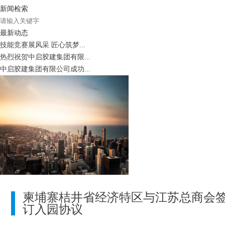
新闻检索
最新动态
技能竞赛展风采 匠心筑梦...
热烈祝贺中启胶建集团有限...
中启胶建集团有限公司成功...
柬埔寨桔井省经济特区与江苏总商会
订入园协议