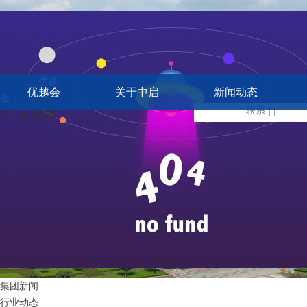
新闻动态
优越
优越会
关于中启
新闻动态
会
> 新闻动
联系
| |
态 > 集团新闻
集团新闻
行业动态