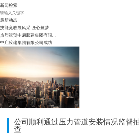
新闻检索
最新动态
技能竞赛展风采 匠心筑梦...
热烈祝贺中启胶建集团有限...
中启胶建集团有限公司成功...
公司顺利通过压力管道安装情况监督
查