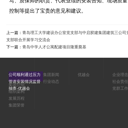
写、质保师的职责、代表业绩的安装告知、现场质量
控制等提出了宝贵的意见和建议。
上一篇：
青岛理工大学建设办公室党支部与中启胶建集团建筑三公司
支部联合开展学习交流会
下一篇：
青岛中学人才公寓配建项目隆重奠基
公司顺利通过压力
集团新闻
优越会
企业理
管道安装情况监督
行业动态
社会责
集团介绍
抽查-优越会
党群工
组织架构
发展历程
集团荣誉