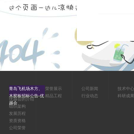
青岛飞机场木方、
荣誉展示
公司新闻
技术中
木胶板招标公告-优
精品工程
行业动态
科研成
优越会的介绍
越会
组织架构
发展历程
资质资格
公司荣誉