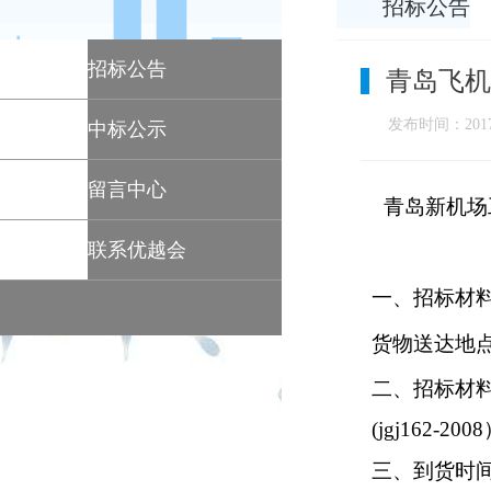
招标公告
招标公告
青岛飞机
发布时间：2017-
中标公示
留言中心
青岛新机场
联系优越会
一、
招标材
货物送达地
二、招标材
(jgj162-2008
三、到货时