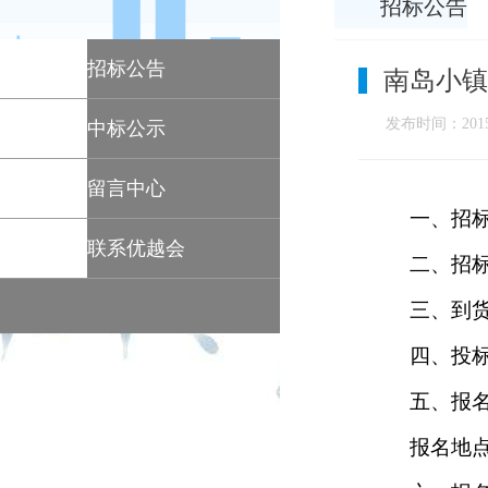
招标公告
招标公告
南岛小镇
发布时间：2015-
中标公示
留言中心
一、招
联系优越会
二、招
三、到
四、投
五、报
报名地