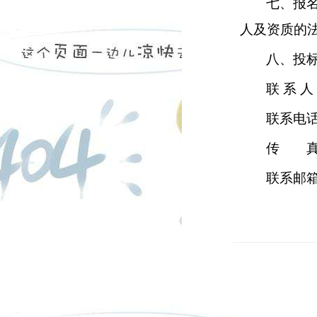
七、报
人及资质的
八、投
联 系 
联系电
传 真
联系邮