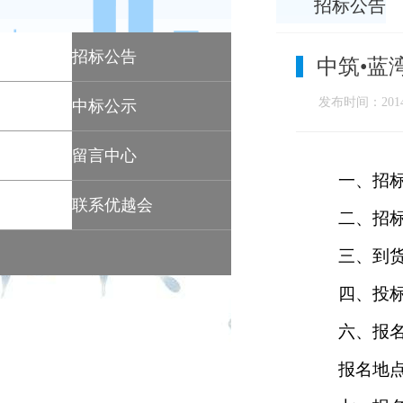
招标公告
招标公告
中筑•蓝
发布时间：2014-
中标公示
留言中心
一、招
联系优越会
二、招
三、到
四、投
六、报
报名地