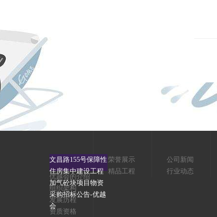
文昌路155号保障性
荣誉展示
公司新闻
住房集中建设工程
精品工程
行业动态
优越会的介绍
加气砼块项目物资
组织架构
采购招标公告-优越
发展历程
会
资质资格