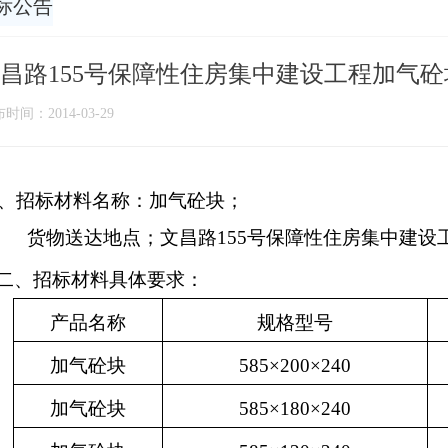
标公告
昌路155号保障性住房集中建设工程加气
时间：2014-03-29
、招标材料名称：加气砼块；
货物送达地点；文昌路
155
号保障性住房集中建设
二、招标材料具体要求：
产品名称
规格型号
加气砼块
585
×
200
×
240
加气砼块
585
×
180
×
240