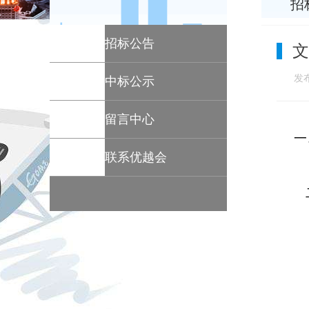
招
招标公告
文
发布
中标公示
留言中心
一
联系优越会