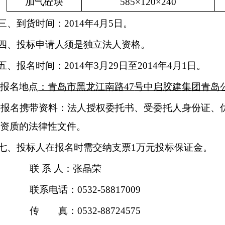
加气砼块
585
×
120
×
240
三、到货时间：
2014
年
4
月
5
日。
四、投标申请人须是独立法人资格。
五、报名时间：
2014
年
3
月
29
日至
2014
年
4
月
1
日。
报名地点
：
青岛市黑龙江南路
47
号中启胶建集团青岛
、报名携带资料：法人授权委托书、受委托人身份证、
资质的法律性文件。
七、投标人在报名时需交纳支票
1
万元投标保证金。
联 系 人：张晶荣
联系电话：
0532-58817009
传 真：
0532-88724575