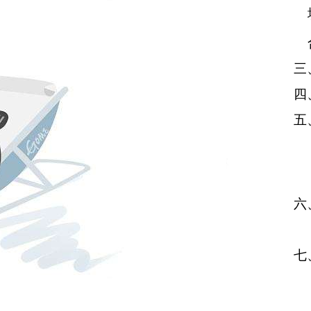
三
四
五
六
七