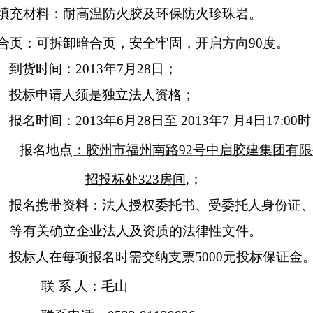
填充材料：耐高温防火胶及环保防火珍珠岩。
合页：可拆卸暗合页，安全牢固，开启方向
90
度。
、
到货时间：
2013
年
7
月
28
日；
、
投标申请人须是独立法人资格；
、
报名时间：
2013
年
6
月
28
日至
2013
年
7
月
4
日
17:00
时
报名地点
：胶州市福州南路
92
号中启胶建集团有限
招投标处
323
房间
,
；
、
报名携带资料：法人授权委托书、受委托人身份证
等有关确立企业法人及资质的法律性文件。
、
投标人在每项报名时需交纳支票
5000
元投标保证金
联 系 人：毛山