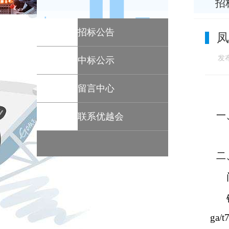
招
招标公告
凤
发布
中标公示
留言中心
一
联系优越会
二
ga/t