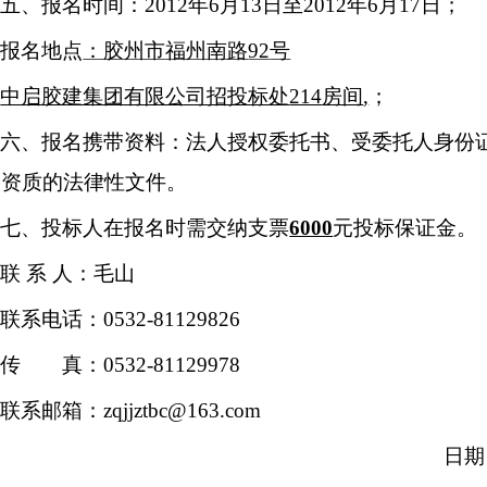
五、报名时间：
2012
年
6
月
13
日至
2012
年
6
月
17
日；
报名地点
：胶州市福州南路
92
号
中启胶建集团有限公司招投标处
214
房间
,
；
六、报名携带资料：法人授权委托书、受委托人身份
及资质的法律性文件。
七、投标人在报名时需交纳支票
6000
元投标保证金。
联 系 人：毛山
联系电话：
0532-81129826
传 真：
0532-81129978
联系邮箱：
zqjjztbc@163.com
日期