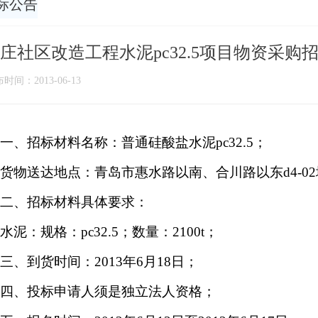
标公告
庄社区改造工程水泥pc32.5项目物资采购
时间：2013-06-13
一、
招标材料名称：普通硅酸盐水泥
pc32.5
；
货物送达地点：青岛市惠水路以南、合川路以东
d4-02
二、
招标材料具体要求：
水泥：规格：
pc32.5
；数量：
2100t
；
三、到货时间：
2013
年
6
月
18
日；
四、投标申请人须是独立法人资格；