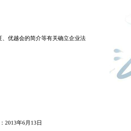
证、优越会的简介等有关确立企业法
：
2013
年
6
月
13
日