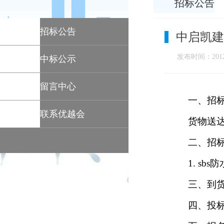
招标公告
招标公告
中启凯建
发布时间：2012-
中标公示
留言中心
一、招
联系优越会
货物送
二、招
1. sbs
防
三、到
四、投