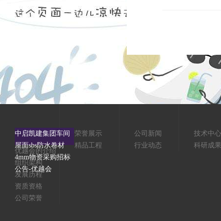
中启凯建集团车间
荣誉展示
公司新闻
技术中
屋面sbs防水卷材
精品工程
行业动态
科研成
优越会的介绍
4mm物资采购招标
组织架构
公告-优越会
发展历程
资质资格
公司荣誉