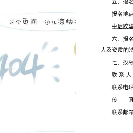
五、报
报名地
中启胶
六、报
人及资质的
七、投
联 系 
联系电
传 真
联系邮