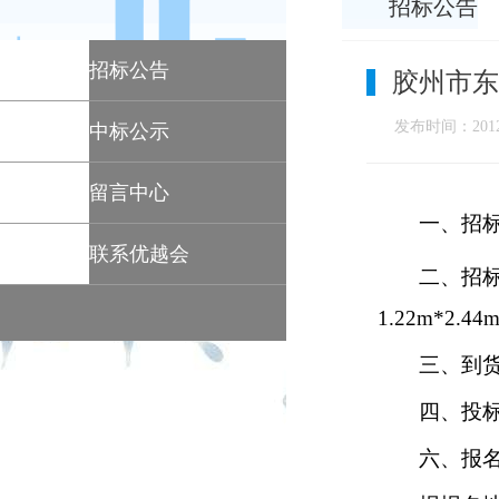
招标公告
招标公告
胶州市东
发布时间：2012-
中标公示
留言中心
一、招
联系优越会
二、招
1.22m*2.44
三、到
四、投
六、报