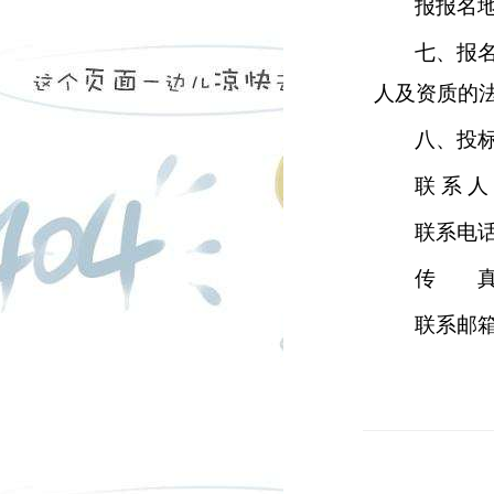
报报名
七、报
人及资质的
八、投
联 系 
联系电
传 真
联系邮